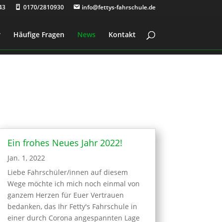
43
0170/2810930
info@fettys-fahrschule.de
r
Häufige Fragen
News
Kontakt
Ein frohes Neues Jahr 2022!
Jan. 1, 2022
Liebe Fahrschüler/innen auf diesem
Wege möchte ich mich noch einmal von
ganzem Herzen für Euer Vertrauen
bedanken, das Ihr Fetty's Fahrschule in
einer durch Corona angespannten Lage