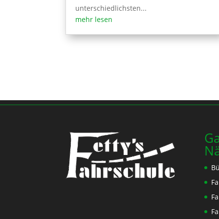
unterschiedlichsten...
mehr lesen
Ga
N
Bü
Fa
Fa
Fa